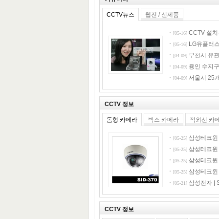
CCTV뉴스
웹진 / 신제품
CCTV 설치
[05-16]
LG유플러스,
[05-16]
부천시 유관
[04-09]
용인 수지구
[04-09]
서울시 25개
[04-09]
CCTV 정보
돔형 카메라
박스 카메라
적외선 카
삼성테크윈 | 
[05-25]
삼성테크윈 | 
[05-25]
삼성테크윈 | 
[05-25]
삼성테크윈 | 
[05-25]
삼성전자 | S
[05-21]
CCTV 정보