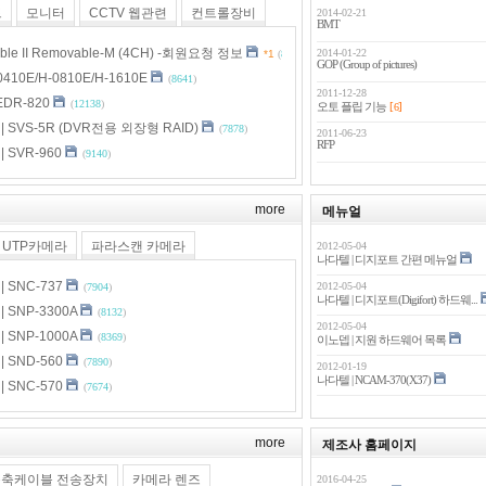
드
모니터
CCTV 웹관련
컨트롤장비
2014-02-21
BMT
able II Removable-M (4CH) -회원요청 정보
2014-01-22
*1
(
8275
)
GOP (Group of pictures)
410E/H-0810E/H-1610E
(
8641
)
2011-12-28
DR-820
(
12138
)
[
]
오토 플립 기능
6
 SVS-5R (DVR전용 외장형 RAID)
(
7878
)
2011-06-23
RFP
 SVR-960
(
9140
)
more
메뉴얼
UTP카메라
파라스캔 카메라
2012-05-04
나다텔 | 디지포트 간편 메뉴얼
 SNC-737
2012-05-04
(
7904
)
나다텔 | 디지포트(Digifort) 하드웨...
 SNP-3300A
(
8132
)
2012-05-04
 SNP-1000A
(
8369
)
이노뎁 | 지원 하드웨어 목록
 SND-560
(
7890
)
2012-01-19
나다텔 | NCAM-370(X37)
 SNC-570
(
7674
)
more
제조사 홈페이지
/ 동축케이블 전송장치
카메라 렌즈
2016-04-25