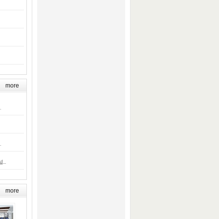
more
.
.
.
..
more