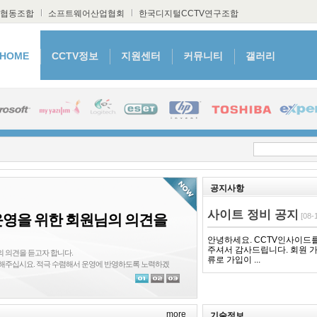
Skip to content
협동조합
소프트웨어산업협회
한국디지털CCTV연구조합
HOME
CCTV정보
지원센터
커뮤니티
갤러리
공지사항
로그인 유지
사이트 정비 공지
운영을 위한 회원님의 의견을
[08-
회원 가입
아이디/비밀번호 찾기
인증 메일 재발송
안녕하세요. CCTV인사이드
주셔서 감사드립니다. 회원 
 의견을 듣고자 합니다.
류로 가입이 ...
 말씀해주십시요. 적극 수렴해서 운영에 반영하도록 노력하겠
more
기술정보