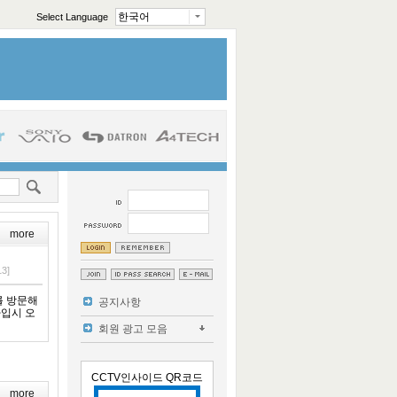
한국어
Select Language
English
中文(中国)
日本語
more
13]
를 방문해
공지사항
가입시 오
more
회원 광고 모음
CCTV인사이드 QR코드
more