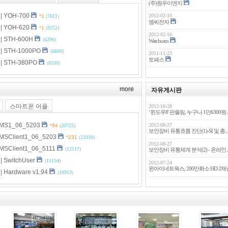
(주)원우이엔지
 YOH-700
2012-02-10
*1
(
7611
)
엠씨전자
 YOH-620
*1
(
8252
)
2012-02-10
 STH-600H
(
6296
)
Watchcam
 STH-1000PO
(
6600
)
2011-11-23
토페스
 STH-380PO
(
6530
)
more
자유게시판
스마트폰 어플
2012-10-28
‘윈도우8′ 판올림, 누구나 1만6300원..
MS1_06_5203
2012-08-27
*64
(
20725
)
보안장비 유통흐름 진단(1)-SI 및 총..
MSClient1_06_5203
*231
(
22030
)
2012-08-27
SClient1_06_5111
(
12117
)
보안장비 유통체계 분석(2) - 온라인..
SwitchUser
(
11154
)
2012-07-24
윈아이네트웍스, 200만화소 HD 2채널.
Hardware v1.94
(
10913
)