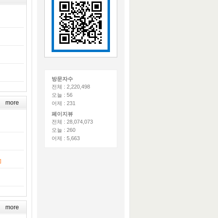
방문자수
전체 : 2,220,498
오늘 : 56
more
어제 : 231
페이지뷰
전체 : 28,074,073
오늘 : 260
어제 : 5,663
]
more