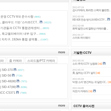
2012-07-24
감시카메라, 화려한 스펙의 불편한...
·운영 CCTV 6대 준수사항
2012-02-08
(
9845
)
HD-SDI 전송 방식과 HD-CCTV ...
 클라우드 기반 '스마트CCT...
(
10223
)
2012-02-08
기관들과 CCTV 통합관제센터...
(
8819
)
화력 발전소에 열화상 카메라를 ...
, 육교엘리베이터 내부·입구...
(
9064
)
2012-01-27
스마트 하이웨이
 자치구, 192km 통합 광역통...
(
11047
)
more
기발한 CCTV
메라
줌 카메라
스피드돔/PTZ 카메라
2012-05-16
[
]
소리 추적 CCTV 상용화
45
SID-370
2012-05-16
(
9257
)
[
]
美, 말하는 CCTV 설치
40
SID-56
(
7720
)
2012-05-04
SID-48(W)
(
7973
)
[
'비명 소리' 분간하는 귀 달린 CC...
30
SID-47(W)
(
8286
)
2012-04-09
[
]
자전거 카메라
50
CC-C5371
(
7469
)
more
CCTV 용어사전