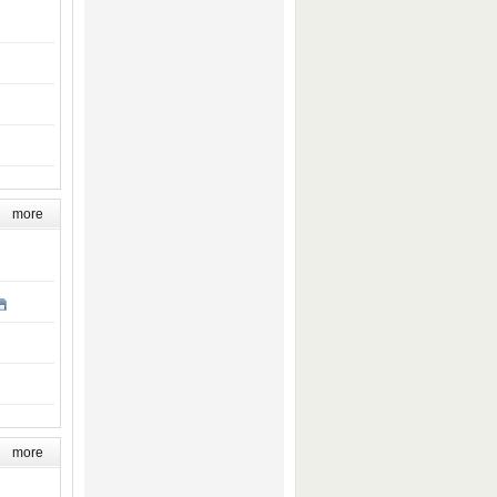
more
more